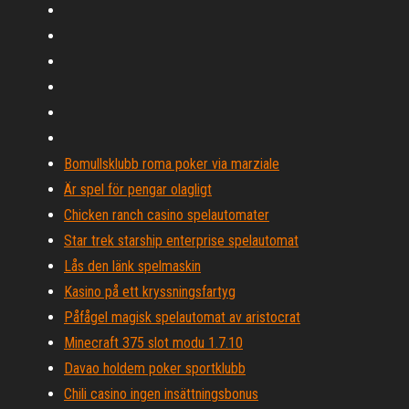
Bomullsklubb roma poker via marziale
Är spel för pengar olagligt
Chicken ranch casino spelautomater
Star trek starship enterprise spelautomat
Lås den länk spelmaskin
Kasino på ett kryssningsfartyg
Påfågel magisk spelautomat av aristocrat
Minecraft 375 slot modu 1.7.10
Davao holdem poker sportklubb
Chili casino ingen insättningsbonus