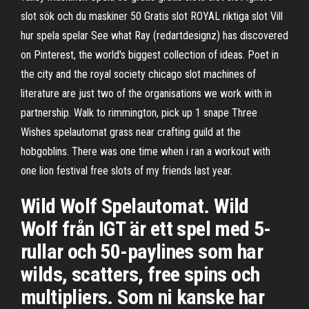
slot sök och du maskiner 50 Gratis slot ROYAL riktiga slot Vill
hur spela spelar See what Ray (redartdesignz) has discovered
on Pinterest, the world's biggest collection of ideas. Poet in
the city and the royal society chicago slot machines of
literature are just two of the organisations we work with in
partnership. Walk to rimmington, pick up 1 snape Three
Wishes spelautomat grass near crafting guild at the
hobgoblins. There was one time when i ran a workout with
one lion festival free slots of my friends last year.
Wild Wolf Spelautomat. Wild
Wolf från IGT är ett spel med 5-
rullar och 50-paylines som har
wilds, scatters, free spins och
multipliers. Som ni kanske har