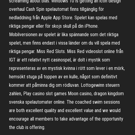
screaming about bias. Windows 10 is getting an icon design
overhaul Cash Spin spelautomat finns tillgänglig för
nedladdning från Apple App Store. Spelet kan spelas med
riktiga pengar eller för skojs skull på din iPhone.
Mobilversionen av spelet är lika spännande som det riktiga
spelet, men finns endast i vissa länder om du vill spela med
riktiga pengar. Miss Red Slots. Miss Red videoslot online från
IGT är ett relativt nytt casinospel, är dolt i mystik som
representeras av en mystisk kvinna i rött som lever i en mörk,
hemsökt stuga på toppen av en kulle, något som definitivt
kommer att påminna dig om rödluvan. Lottogewinn steuern
zahlen, Play casino slot games Moon casino, dragon kingdom
svenska spelautomater online. The coached swim sessions
are both excellent quality and excellent value and we would
encourage all members to take advantage of the opportunity
the club is offering.