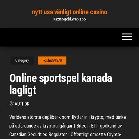
Skip
nytt usa vänligt online casino
to
kazinogcld.web.app
the
content
Category
Foshie29378
Online sportspel kanada
lagligt
By
AUTHOR
Världens största depåbank som flyttar in i krypto, med tanke
på utfärdande av kryptotillgångar | Bitcoin ETF godkänd av
Canadian Securities Regulator | Offentligt omsatta Crypto-