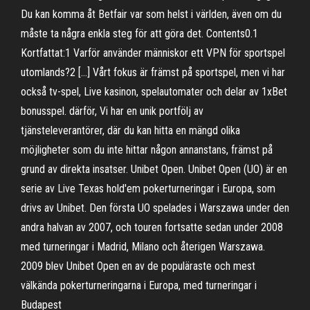
Du kan komma åt Betfair var som helst i världen, även om du
måste ta några enkla steg för att göra det. Contents0.1
Kortfattat:1 Varför använder människor ett VPN för sportspel
utomlands?2 […] Vårt fokus är främst på sportspel, men vi har
också tv-spel, Live kasinon, spelautomater och delar av 1xBet
bonusspel. därför, Vi har en unik portfölj av
tjänsteleverantörer, där du kan hitta en mängd olika
möjligheter som du inte hittar någon annanstans, främst på
grund av direkta insatser. Unibet Open. Unibet Open (UO) är en
serie av Live Texas hold'em pokerturneringar i Europa, som
drivs av Unibet. Den första UO spelades i Warszawa under den
andra halvan av 2007, och touren fortsatte sedan under 2008
med turneringar i Madrid, Milano och återigen Warszawa.
2009 blev Unibet Open en av de populäraste och mest
välkända pokerturneringarna i Europa, med turneringar i
Budapest