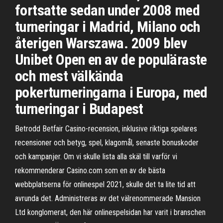
fortsatte sedan under 2008 med
turneringar i Madrid, Milano och
återigen Warszawa. 2009 blev
Unibet Open en av de populäraste
och mest välkända
pokerturneringarna i Europa, med
turneringar i Budapest
Betrodd Betfair Casino-recension, inklusive riktiga spelares
recensioner och betyg, spel, klagomål, senaste bonuskoder
och kampanjer. Om vi skulle lista alla skäl till varför vi
rekommenderar Casino.com som en av de bästa
webbplatserna för onlinespel 2021, skulle det ta lite tid att
avrunda det. Administreras av det välrenommerade Mansion
Ltd konglomerat, den här onlinespelsidan har varit i branschen