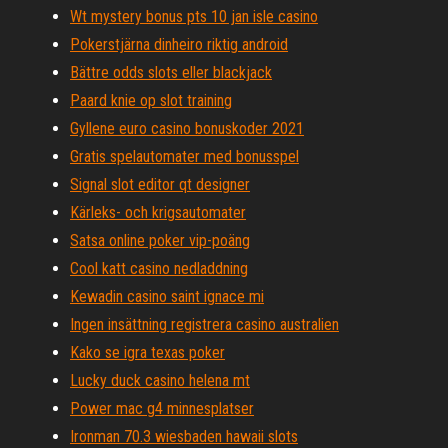
Wt mystery bonus pts 10 jan isle casino
Pokerstjärna dinheiro riktig android
Bättre odds slots eller blackjack
Paard knie op slot training
Gyllene euro casino bonuskoder 2021
Gratis spelautomater med bonusspel
Signal slot editor qt designer
Kärleks- och krigsautomater
Satsa online poker vip-poäng
Cool katt casino nedladdning
Kewadin casino saint ignace mi
Ingen insättning registrera casino australien
Kako se igra texas poker
Lucky duck casino helena mt
Power mac g4 minnesplatser
Ironman 70.3 wiesbaden hawaii slots