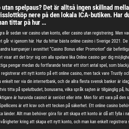
o utan spelpaus? Det är alltså ingen skillnad mell
risslottköp nere på den lokala ICA-butiken. Har du
an tittar på hur …
a år sedan var casino utan konto, eller casino utan registrering. Men vad
 går vi igenom här. Hur du hittar bästa online casino i Sverige 2021. D
ndra kampanjer i avsnittet “Casino Bonus eller Promotion” där befintliga
et visar att det bryr sig om alla spelare lika Online casino ger dig möjligh
tiga pengar medan du fortfarande testar ett stort antal spel, som blackja
registrerar ett nytt konto på ett online casino, men tack vare Trustly oc
enkelt ner via din internetbank, och de allra flesta svensk banker är idag 
tvis titta på spelutbudet, bonusarna, vilka språk sajten är tillgänglig på, 
tigare är huruvida casinot är seriöst eller inte. Men för att vara på den 
 Spellicens är ett krav och ett tecken på säkerhet. Ett online casino behö
lika länder. Allt man behöver göra för att skapa ett konto är då att fylla i
 svårigheter kring att skapa ett nytt konto, och man kan enkelt registrera s