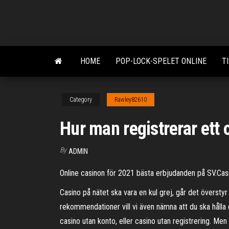
Skip
to
the
content
HOME
POP-LOCK-SPELET ONLINE
T
Category
Rawley82610
Hur man registrerar ett o
By
ADMIN
Online casinon för 2021 bästa erbjudanden på SV.C
Casino på nätet ska vara en kul grej, går det överst
rekommendationer vill vi även nämna att du ska hålla 
casino utan konto, eller casino utan registrering. Me