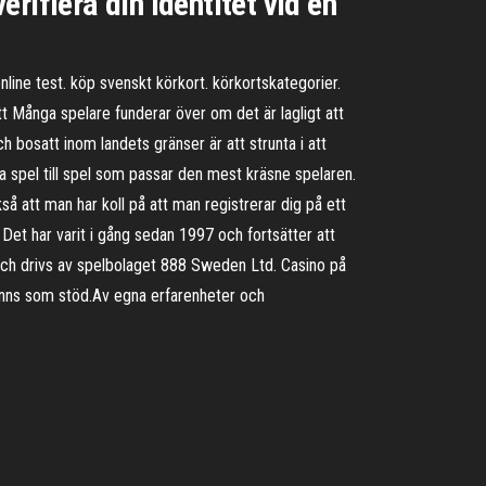
erifiera din identitet vid en
online test. köp svenskt körkort. körkortskategorier.
mitt Många spelare funderar över om det är lagligt att
h bosatt inom landets gränser är att strunta i att
a spel till spel som passar den mest kräsne spelaren.
å att man har koll på att man registrerar dig på ett
. Det har varit i gång sedan 1997 och fortsätter att
s och drivs av spelbolaget 888 Sweden Ltd. Casino på
 finns som stöd.Av egna erfarenheter och