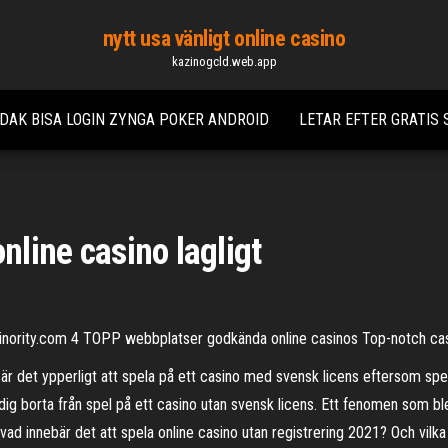
nytt usa vänligt online casino
kazinogcld.web.app
IDAK BISA LOGIN ZYNGA POKER ANDROID
LETAR EFTER GRATIS
nline casino lagligt
asinority.com 4 TOPP webbplatser godkända online casinos Top-notch c
yr är det ypperligt att spela på ett casino med svensk licens eftersom s
dig borta från spel på ett casino utan svensk licens. Ett fenomen som bl
n vad innebär det att spela online casino utan registrering 2021? Och vil