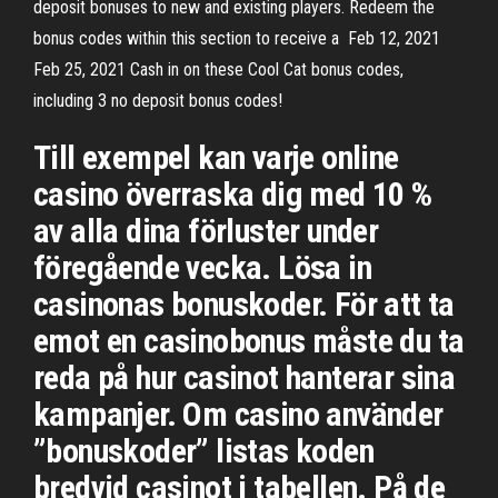
deposit bonuses to new and existing players. Redeem the
bonus codes within this section to receive a Feb 12, 2021
Feb 25, 2021 Cash in on these Cool Cat bonus codes,
including 3 no deposit bonus codes!
Till exempel kan varje online
casino överraska dig med 10 %
av alla dina förluster under
föregående vecka. Lösa in
casinonas bonuskoder. För att ta
emot en casinobonus måste du ta
reda på hur casinot hanterar sina
kampanjer. Om casino använder
”bonuskoder” listas koden
bredvid casinot i tabellen. På de