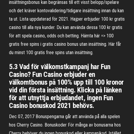
insättningsbonus kan begränsas till ett visst belopp/spelare
och det kräver kontovalidering/tidigare insättning innan du kan
ta ut. Lista uppdaterad för 2021. Hajper erbjuder 100 kr gratis
casino till alla nya kunder. Du kan använda dessa 100 kr gratis
för att spela casino, odds och betting. Hämta här => 100
gratis free spins i gratis casino bonus utan insättning. Här får
du minst 100 gratis free spins utan insättning.
5.3 Vad för välkomstkampanj har Fun
Casino? Fun Casino erbjuder en
välkomtbonus på 100% upp till 100 kronor
vid din första insättning. Klicka på länken
för att utnyttja erbjudandet, ingen Fun
Casino bonuskod 2021 behövs.
Dec 07, 2017 Bonuspengarna går att använda på alla spelen
hos Cherry Casino. Bonuskoder För många av bonusarna hos
Cherry behöver du ingen bonuskod eller kampanjkod. Istället