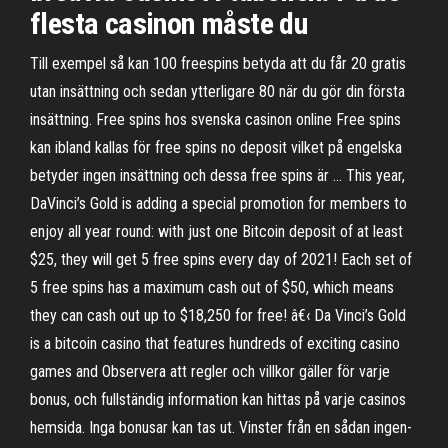
flesta casinon måste du
Till exempel så kan 100 freespins betyda att du får 20 gratis
utan insättning och sedan ytterligare 80 när du gör din första
insättning. Free spins hos svenska casinon online Free spins
kan ibland kallas för free spins no deposit vilket på engelska
betyder ingen insättning och dessa free spins är … This year,
DaVinci’s Gold is adding a special promotion for members to
enjoy all year round: with just one Bitcoin deposit of at least
$25, they will get 5 free spins every day of 2021! Each set of
5 free spins has a maximum cash out of $50, which means
they can cash out up to $18,250 for free! â€‹ Da Vinci’s Gold
is a bitcoin casino that features hundreds of exciting casino
games and Observera att regler och villkor gäller för varje
bonus, och fullständig information kan hittas på varje casinos
hemsida. Inga bonusar kan tas ut. Vinster från en sådan ingen-