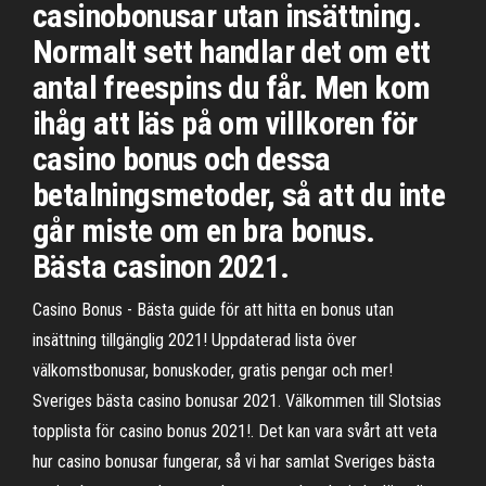
casinobonusar utan insättning.
Normalt sett handlar det om ett
antal freespins du får. Men kom
ihåg att läs på om villkoren för
casino bonus och dessa
betalningsmetoder, så att du inte
går miste om en bra bonus.
Bästa casinon 2021.
Casino Bonus - Bästa guide för att hitta en bonus utan
insättning tillgänglig 2021! Uppdaterad lista över
välkomstbonusar, bonuskoder, gratis pengar och mer!
Sveriges bästa casino bonusar 2021. Välkommen till Slotsias
topplista för casino bonus 2021!. Det kan vara svårt att veta
hur casino bonusar fungerar, så vi har samlat Sveriges bästa