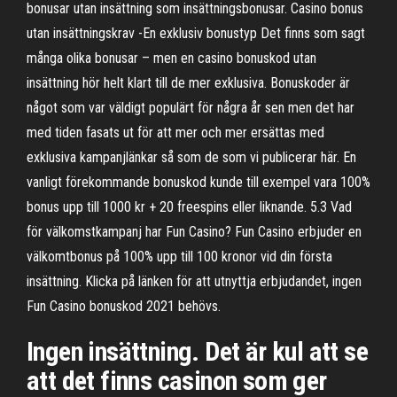
bonusar utan insättning som insättningsbonusar. Casino bonus
utan insättningskrav -En exklusiv bonustyp Det finns som sagt
många olika bonusar – men en casino bonuskod utan
insättning hör helt klart till de mer exklusiva. Bonuskoder är
något som var väldigt populärt för några år sen men det har
med tiden fasats ut för att mer och mer ersättas med
exklusiva kampanjlänkar så som de som vi publicerar här. En
vanligt förekommande bonuskod kunde till exempel vara 100%
bonus upp till 1000 kr + 20 freespins eller liknande. 5.3 Vad
för välkomstkampanj har Fun Casino? Fun Casino erbjuder en
välkomtbonus på 100% upp till 100 kronor vid din första
insättning. Klicka på länken för att utnyttja erbjudandet, ingen
Fun Casino bonuskod 2021 behövs.
Ingen insättning. Det är kul att se
att det finns casinon som ger