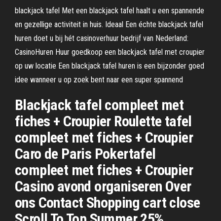
blackjack tafel Met een blackjack tafel haalt u een spannende
en gezellige activiteit in huis. Ideaal Een échte blackjack tafel
huren doet u bij hét casinoverhuur bedrijf van Nederland:
CasinoHuren Huur goedkoop een blackjack tafel met croupier
op uw locatie Een blackjack tafel huren is een bijzonder goed
idee wanneer u op zoek bent naar een super spannend
Blackjack tafel compleet met
fiches + Croupier Roulette tafel
compleet met fiches + Croupier
Caro de Paris Pokertafel
compleet met fiches + Croupier
Casino avond organiseren Over
ons Contact Shopping cart close
Scroll To Top Summer 25%