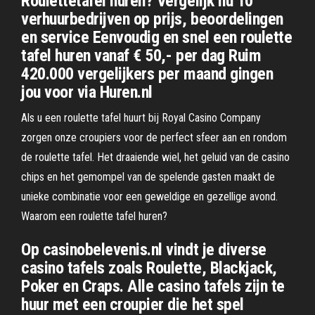
Roulettetafel huren? Vergelijk nu 10
verhuurbedrijven op prijs, beoordelingen
en service Eenvoudig en snel een roulette
tafel huren vanaf € 50,- per dag Ruim
420.000 vergelijkers per maand gingen
jou voor via Huren.nl
Als u een roulette tafel huurt bij Royal Casino Company
zorgen onze croupiers voor de perfect sfeer aan en rondom
de roulette tafel. Het draaiende wiel, het geluid van de casino
chips en het gemompel van de spelende gasten maakt de
unieke combinatie voor een geweldige en gezellige avond.
Waarom een roulette tafel huren?
Op casinobelevenis.nl vindt je diverse
casino tafels zoals Roulette, Blackjack,
Poker en Craps. Alle casino tafels zijn te
huur met een croupier die het spel