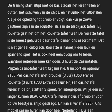
De training start altijd met de basis zoals het leren tellen en
cutten, het schuiven van de chips, en natuurlijk het uitbetalen.
Als je de opleiding tot croupier volgt, dan kun je zowel
gastheer zijn aan de roulette- als aan de blackjack tafels. Bij
roulette gaat het om het Roulette tafel huren De roulette tafel
is de meest gehuurde casinotafel binnen ons assortiment. Dat
is niet geheel onlogisch. Roulette is namelijk een leuk en
spannend spel. Het is ook heel eenvoudig om te leren,
waardoor iedereen mee kan doen. U huurt de Casinotafels
Prijzen casinotafel huren: Organisatie, transport en opbouw:
€150 Per casinotafel met croupier (3 uur) €350 Franse
Roulette (3 uur): €700 Extra speeluur Prijzen casinotafel
huren: In de prijs zitten 3 speeluren inbegrepen. Wil je een uur
langer kunnen BLACKJACK tafel huren inclusief croupier voor
op uw feestje is altijd geslaagd. Dit kan al vanaf € 295,-. Ons
mobiel casino huren kan door heel Nederland. Huur een